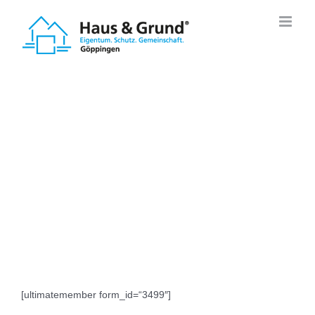
Zum
Inhalt
springen
Members
[ultimatemember form_id=“3499″]